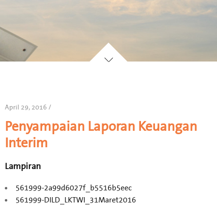
April 29, 2016 /
Penyampaian Laporan Keuangan
Interim
Lampiran
561999-2a99d6027f_b5516b5eec
561999-DILD_LKTWI_31Maret2016