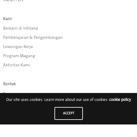
Karir
Berkarir di Intiland
Pembelajaran & Pengembangan
Lowongan Kerja
Program Magang
Aktivitas Kami
Kontak
Promo
Our site uses cookies. Learn more about our use of cookies:
cookie policy
Ikuti Kami di:
ACCEPT