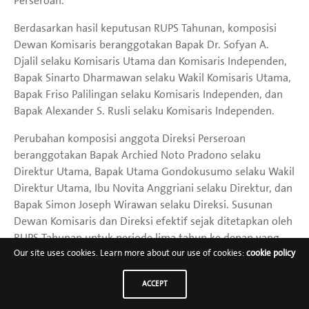
Perseroan.
Berdasarkan hasil keputusan RUPS Tahunan, komposisi
Dewan Komisaris beranggotakan Bapak Dr. Sofyan A.
Djalil selaku Komisaris Utama dan Komisaris Independen,
Bapak Sinarto Dharmawan selaku Wakil Komisaris Utama,
Bapak Friso Palilingan selaku Komisaris Independen, dan
Bapak Alexander S. Rusli selaku Komisaris Independen.
Perubahan komposisi anggota Direksi Perseroan
beranggotakan Bapak Archied Noto Pradono selaku
Direktur Utama, Bapak Utama Gondokusumo selaku Wakil
Direktur Utama, Ibu Novita Anggriani selaku Direktur, dan
Bapak Simon Joseph Wirawan selaku Direksi. Susunan
Dewan Komisaris dan Direksi efektif sejak ditetapkan oleh
RUPS Tahunan untuk periode lima tahun ke depan yang
akan berakhir pada tahun 2030.
Our site uses cookies. Learn more about our use of cookies:
cookie policy
Direksi menyampaikan terima kasih dan apresiasi kepada
ACCEPT
Bapak Thio Gwan Po Micky, Ibu Ping Handayani Hanli,