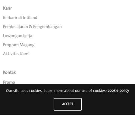
Karir
Berkarir di Intiland
Pembelajaran & Pengembangan
Lowongan Kerja
Program Magang
Aktivitas Kami
Kontak
Promo
Our site uses cookies. Learn more about our use of cookies:
cookie policy
Ikuti Kami di:
ACCEPT
PT Intiland Development Tbk