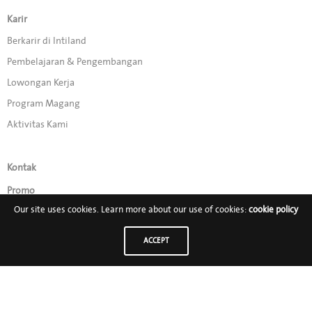
Karir
Berkarir di Intiland
Pembelajaran & Pengembangan
Lowongan Kerja
Program Magang
Aktivitas Kami
Kontak
Promo
Our site uses cookies. Learn more about our use of cookies:
cookie policy
Ikuti Kami di:
ACCEPT
PT Intiland Development Tbk